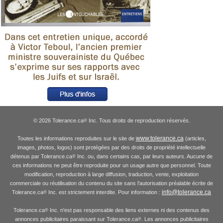
© 2026 Tolerance.ca
Inc. Tous droits de reproduction réservés.
®
www.tolerance.ca
Toutes les informations reproduites sur le site de
(articles,
images, photos, logos) sont protégées par des droits de propriété intellectuelle
détenus par Tolerance.ca
Inc. ou, dans certains cas, par leurs auteurs. Aucune de
®
ces informations ne peut être reproduite pour un usage autre que personnel. Toute
modification, reproduction à large diffusion, traduction, vente, exploitation
commerciale ou réutilisation du contenu du site sans l'autorisation préalable écrite de
info@tolerance.ca
Tolerance.ca
Inc. est strictement interdite. Pour information :
®
Tolerance.ca
Inc. n'est pas responsable des liens externes ni des contenus des
®
annonces publicitaires paraissant sur Tolerance.ca
. Les annonces publicitaires
®