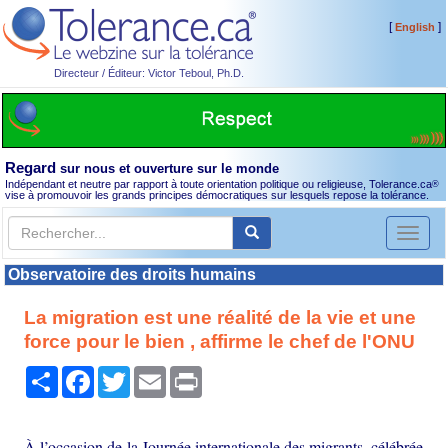
[
]
English
Directeur / Éditeur: Victor Teboul, Ph.D.
Regard
sur nous et ouverture sur le monde
Indépendant et neutre par rapport à toute orientation politique ou religieuse, Tolerance.ca
®
vise à promouvoir les grands principes démocratiques sur lesquels repose la tolérance.
Toggl
naviga
Observatoire des droits humains
La migration est une réalité de la vie et une
force pour le bien , affirme le chef de l'ONU
Partager
Facebook
Twitter
Email
Print
À l’occasion de la Journée internationale des migrants, célébrée