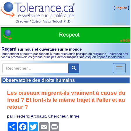
[
]
English
Directeur / Éditeur: Victor Teboul, Ph.D.
Regard
sur nous et ouverture sur le monde
Indépendant et neutre par rapport à toute orientation politique ou religieuse, Tolerance.ca
®
vise à promouvoir les grands principes démocratiques sur lesquels repose la tolérance.
Toggl
naviga
Observatoire des droits humains
Les oiseaux migrent-ils vraiment à cause du
froid ? Et font-ils le même trajet à l’aller et au
retour ?
par Frédéric Archaux, Chercheur, Inrae
Partager
Facebook
Twitter
Email
Print