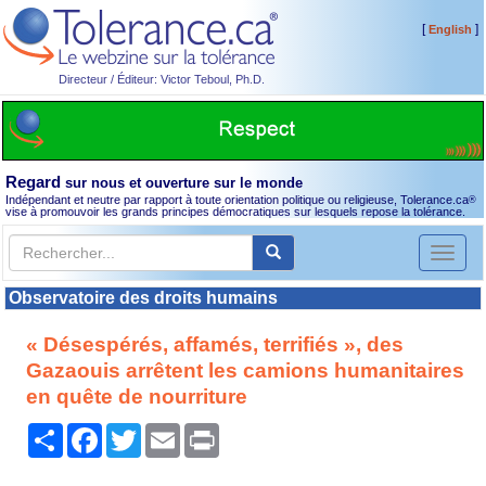
[
]
English
Directeur / Éditeur: Victor Teboul, Ph.D.
Regard
sur nous et ouverture sur le monde
Indépendant et neutre par rapport à toute orientation politique ou religieuse, Tolerance.ca
®
vise à promouvoir les grands principes démocratiques sur lesquels repose la tolérance.
Toggl
naviga
Observatoire des droits humains
« Désespérés, affamés, terrifiés », des
Gazaouis arrêtent les camions humanitaires
en quête de nourriture
Partager
Facebook
Twitter
Email
Print