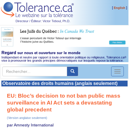
[
]
English
Directeur / Éditeur: Victor Teboul, Ph.D.
Regard
sur nous et ouverture sur le monde
Indépendant et neutre par rapport à toute orientation politique ou religieuse, Tolerance.ca
®
vise à promouvoir les grands principes démocratiques sur lesquels repose la tolérance.
Toggl
naviga
Observatoire des droits humains (anglais seulement)
EU: Bloc’s decision to not ban public mass
surveillance in AI Act sets a devastating
global precedent
(Version anglaise seulement)
par Amnesty International