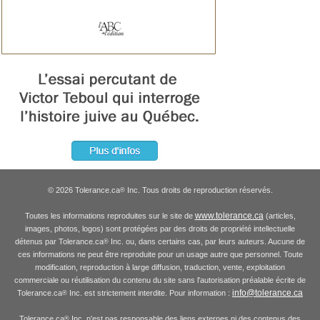
© 2026 Tolerance.ca
Inc. Tous droits de reproduction réservés.
®
www.tolerance.ca
Toutes les informations reproduites sur le site de
(articles,
images, photos, logos) sont protégées par des droits de propriété intellectuelle
détenus par Tolerance.ca
Inc. ou, dans certains cas, par leurs auteurs. Aucune de
®
ces informations ne peut être reproduite pour un usage autre que personnel. Toute
modification, reproduction à large diffusion, traduction, vente, exploitation
commerciale ou réutilisation du contenu du site sans l'autorisation préalable écrite de
info@tolerance.ca
Tolerance.ca
Inc. est strictement interdite. Pour information :
®
Tolerance.ca
Inc. n'est pas responsable des liens externes ni des contenus des
®