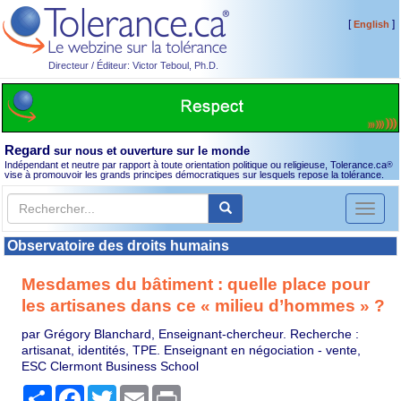
[
]
English
Directeur / Éditeur: Victor Teboul, Ph.D.
Regard
sur nous et ouverture sur le monde
Indépendant et neutre par rapport à toute orientation politique ou religieuse, Tolerance.ca
®
vise à promouvoir les grands principes démocratiques sur lesquels repose la tolérance.
Toggl
naviga
Observatoire des droits humains
Mesdames du bâtiment : quelle place pour
les artisanes dans ce « milieu d’hommes » ?
par Grégory Blanchard, Enseignant-chercheur. Recherche :
artisanat, identités, TPE. Enseignant en négociation - vente,
ESC Clermont Business School
Partager
Facebook
Twitter
Email
Print