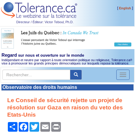
[
]
English
Directeur / Éditeur: Victor Teboul, Ph.D.
Regard
sur nous et ouverture sur le monde
Indépendant et neutre par rapport à toute orientation politique ou religieuse, Tolerance.ca
®
vise à promouvoir les grands principes démocratiques sur lesquels repose la tolérance.
Toggl
naviga
Observatoire des droits humains
Le Conseil de sécurité rejette un projet de
résolution sur Gaza en raison du veto des
Etats-Unis
Partager
Facebook
Twitter
Email
Print