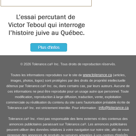
© 2026 Tolerance.ca
Inc. Tous droits de reproduction réservés.
®
www.tolerance.ca
Toutes les informations reproduites sur le site de
(articles,
images, photos, logos) sont protégées par des droits de propriété intellectuelle
détenus par Tolerance.ca
Inc. ou, dans certains cas, par leurs auteurs. Aucune de
®
ces informations ne peut être reproduite pour un usage autre que personnel. Toute
modification, reproduction à large diffusion, traduction, vente, exploitation
commerciale ou réutilisation du contenu du site sans l'autorisation préalable écrite de
info@tolerance.ca
Tolerance.ca
Inc. est strictement interdite. Pour information :
®
Tolerance.ca
Inc. n'est pas responsable des liens externes ni des contenus des
®
annonces publicitaires paraissant sur Tolerance.ca
. Les annonces publicitaires
®
peuvent utiliser des données relatives à votre navigation sur notre site, afin de vous
proposer des annonces de produits ou services adaptées à vos centres d'intérêts.