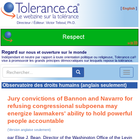
[
]
English
Directeur / Éditeur: Victor Teboul, Ph.D.
Regard
sur nous et ouverture sur le monde
Indépendant et neutre par rapport à toute orientation politique ou religieuse, Tolerance.ca
®
vise à promouvoir les grands principes démocratiques sur lesquels repose la tolérance.
Toggl
naviga
Observatoire des droits humains (anglais seulement)
Jury convictions of Bannon and Navarro for
refusing congressional subpoena may
energize lawmakers' ability to hold powerful
people accountable
(Version anglaise seulement)
par Elise J. Bean, Director of the Washington Office of the Levin