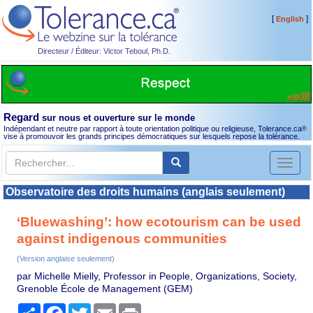
[
]
English
Directeur / Éditeur: Victor Teboul, Ph.D.
Regard
sur nous et ouverture sur le monde
Indépendant et neutre par rapport à toute orientation politique ou religieuse, Tolerance.ca
®
vise à promouvoir les grands principes démocratiques sur lesquels repose la tolérance.
Toggl
naviga
Observatoire des droits humains (anglais seulement)
‘Bluewashing’: how ecotourism can be used
against indigenous communities
(Version anglaise seulement)
par Michelle Mielly, Professor in People, Organizations, Society,
Grenoble École de Management (GEM)
Partager
Facebook
Twitter
Email
Print