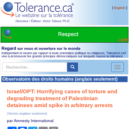
[
]
English
Directeur / Éditeur: Victor Teboul, Ph.D.
Regard
sur nous et ouverture sur le monde
Indépendant et neutre par rapport à toute orientation politique ou religieuse, Tolerance.ca
®
vise à promouvoir les grands principes démocratiques sur lesquels repose la tolérance.
Toggl
naviga
Observatoire des droits humains (anglais seulement)
Israel/OPT: Horrifying cases of torture and
degrading treatment of Palestinian
detainees amid spike in arbitrary arrests
(Version anglaise seulement)
par Amnesty International
Partager
Facebook
Twitter
Email
Print