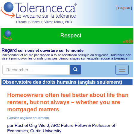
[
]
English
Directeur / Éditeur: Victor Teboul, Ph.D.
Regard
sur nous et ouverture sur le monde
Indépendant et neutre par rapport à toute orientation politique ou religieuse, Tolerance.ca
®
vise à promouvoir les grands principes démocratiques sur lesquels repose la tolérance.
Toggl
naviga
Observatoire des droits humains (anglais seulement)
Homeowners often feel better about life than
renters, but not always – whether you are
mortgaged matters
(Version anglaise seulement)
par Rachel Ong ViforJ, ARC Future Fellow & Professor of
Economics, Curtin University