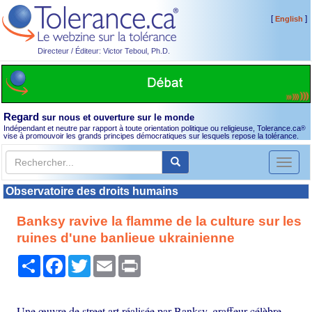
[
]
English
Directeur / Éditeur: Victor Teboul, Ph.D.
Regard
sur nous et ouverture sur le monde
Indépendant et neutre par rapport à toute orientation politique ou religieuse, Tolerance.ca
®
vise à promouvoir les grands principes démocratiques sur lesquels repose la tolérance.
Toggl
naviga
Observatoire des droits humains
Banksy ravive la flamme de la culture sur les
ruines d'une banlieue ukrainienne
Partager
Facebook
Twitter
Email
Print
Une œuvre de street art réalisée par Banksy, graffeur célèbre