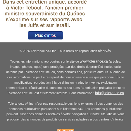
© 2026 Tolerance.ca
Inc. Tous droits de reproduction réservés.
®
www.tolerance.ca
Toutes les informations reproduites sur le site de
(articles,
images, photos, logos) sont protégées par des droits de propriété intellectuelle
détenus par Tolerance.ca
Inc. ou, dans certains cas, par leurs auteurs. Aucune de
®
ces informations ne peut être reproduite pour un usage autre que personnel. Toute
modification, reproduction à large diffusion, traduction, vente, exploitation
commerciale ou réutilisation du contenu du site sans l'autorisation préalable écrite de
info@tolerance.ca
Tolerance.ca
Inc. est strictement interdite. Pour information :
®
Tolerance.ca
Inc. n'est pas responsable des liens externes ni des contenus des
®
annonces publicitaires paraissant sur Tolerance.ca
. Les annonces publicitaires
®
peuvent utiliser des données relatives à votre navigation sur notre site, afin de vous
proposer des annonces de produits ou services adaptées à vos centres d'intérêts.