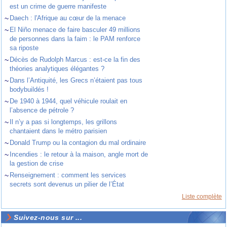
est un crime de guerre manifeste
~
Daech : l'Afrique au cœur de la menace
~
El Niño menace de faire basculer 49 millions
de personnes dans la faim : le PAM renforce
sa riposte
~
Décès de Rudolph Marcus : est-ce la fin des
théories analytiques élégantes ?
~
Dans l’Antiquité, les Grecs n’étaient pas tous
bodybuildés !
~
De 1940 à 1944, quel véhicule roulait en
l’absence de pétrole ?
~
Il n’y a pas si longtemps, les grillons
chantaient dans le métro parisien
~
Donald Trump ou la contagion du mal ordinaire
~
Incendies : le retour à la maison, angle mort de
la gestion de crise
~
Renseignement : comment les services
secrets sont devenus un pilier de l’État
Liste complète
Suivez-nous sur ...