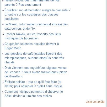
~
Héritons-nous des traumatismes de nos
parents ? Pas exactement
~
Équilibrer son alimentation malgré la précarité ?
Enquête sur les stratégies des classes
populaires
~
Le Maroc, futur leader continental africain des
data centers et de l’IA
~
L’atelier Nawak, ou les ressorts des lieux
mythiques de la création
~
Ce que les sciences sociales doivent à
Edgar Morin
~
Les gobelets de café jetables libèrent des
microplastiques, surtout lorsqu’ils sont très
chauds
~
D’où viennent ces mystérieux signaux venus
de l’espace ? Nous avons trouvé leur « pierre
de Rosette »
~
Éclipse solaire : tout ce qu’il faut faire (et
éviter) pour observer le Soleil sans risque
~
Comment l’éclipse permettra d’observer le
Soleil dévier la lumière des étoiles
Liste complète