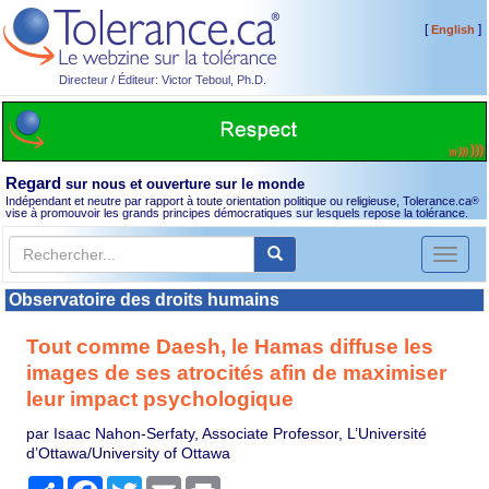
[
]
English
Directeur / Éditeur: Victor Teboul, Ph.D.
Regard
sur nous et ouverture sur le monde
Indépendant et neutre par rapport à toute orientation politique ou religieuse, Tolerance.ca
®
vise à promouvoir les grands principes démocratiques sur lesquels repose la tolérance.
Toggl
naviga
Observatoire des droits humains
Tout comme Daesh, le Hamas diffuse les
images de ses atrocités afin de maximiser
leur impact psychologique
par Isaac Nahon-Serfaty, Associate Professor, L’Université
d’Ottawa/University of Ottawa
Partager
Facebook
Twitter
Email
Print