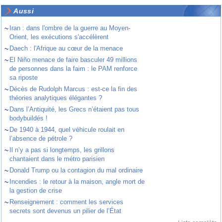
Aussi
~
Iran : dans l'ombre de la guerre au Moyen-
Orient, les exécutions s'accélèrent
~
Daech : l'Afrique au cœur de la menace
~
El Niño menace de faire basculer 49 millions
de personnes dans la faim : le PAM renforce
sa riposte
~
Décès de Rudolph Marcus : est-ce la fin des
théories analytiques élégantes ?
~
Dans l’Antiquité, les Grecs n’étaient pas tous
bodybuildés !
~
De 1940 à 1944, quel véhicule roulait en
l’absence de pétrole ?
~
Il n’y a pas si longtemps, les grillons
chantaient dans le métro parisien
~
Donald Trump ou la contagion du mal ordinaire
~
Incendies : le retour à la maison, angle mort de
la gestion de crise
~
Renseignement : comment les services
secrets sont devenus un pilier de l’État