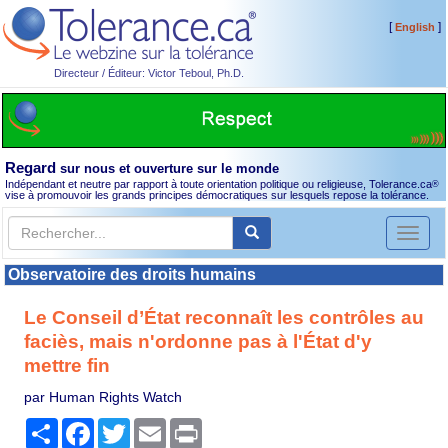
[
]
English
Directeur / Éditeur: Victor Teboul, Ph.D.
Regard
sur nous et ouverture sur le monde
Indépendant et neutre par rapport à toute orientation politique ou religieuse, Tolerance.ca
®
vise à promouvoir les grands principes démocratiques sur lesquels repose la tolérance.
Toggl
naviga
Observatoire des droits humains
Le Conseil d’État reconnaît les contrôles au
faciès, mais n'ordonne pas à l'État d'y
mettre fin
par Human Rights Watch
Partager
Facebook
Twitter
Email
Print