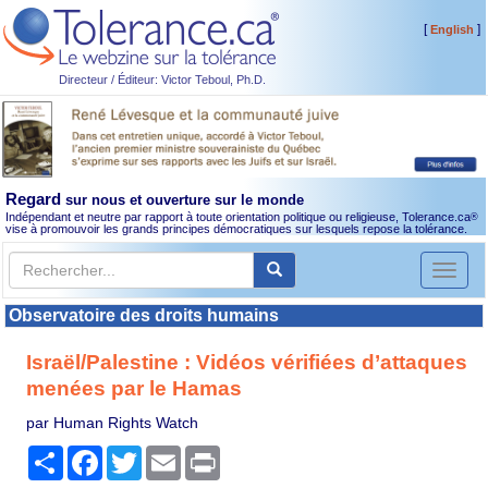
[
]
English
Directeur / Éditeur: Victor Teboul, Ph.D.
Regard
sur nous et ouverture sur le monde
Indépendant et neutre par rapport à toute orientation politique ou religieuse, Tolerance.ca
®
vise à promouvoir les grands principes démocratiques sur lesquels repose la tolérance.
Toggl
naviga
Observatoire des droits humains
Israël/Palestine : Vidéos vérifiées d’attaques
menées par le Hamas
par Human Rights Watch
Partager
Facebook
Twitter
Email
Print