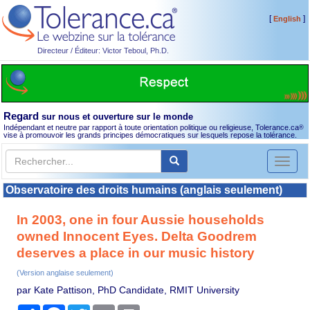
[
]
English
Directeur / Éditeur: Victor Teboul, Ph.D.
Regard
sur nous et ouverture sur le monde
Indépendant et neutre par rapport à toute orientation politique ou religieuse, Tolerance.ca
®
vise à promouvoir les grands principes démocratiques sur lesquels repose la tolérance.
Toggl
naviga
Observatoire des droits humains (anglais seulement)
In 2003, one in four Aussie households
owned Innocent Eyes. Delta Goodrem
deserves a place in our music history
(Version anglaise seulement)
par Kate Pattison, PhD Candidate, RMIT University
Partager
Facebook
Twitter
Email
Print