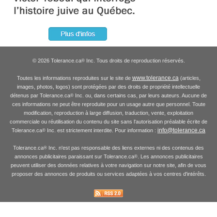
© 2026 Tolerance.ca
Inc. Tous droits de reproduction réservés.
®
www.tolerance.ca
Toutes les informations reproduites sur le site de
(articles,
images, photos, logos) sont protégées par des droits de propriété intellectuelle
détenus par Tolerance.ca
Inc. ou, dans certains cas, par leurs auteurs. Aucune de
®
ces informations ne peut être reproduite pour un usage autre que personnel. Toute
modification, reproduction à large diffusion, traduction, vente, exploitation
commerciale ou réutilisation du contenu du site sans l'autorisation préalable écrite de
info@tolerance.ca
Tolerance.ca
Inc. est strictement interdite. Pour information :
®
Tolerance.ca
Inc. n'est pas responsable des liens externes ni des contenus des
®
annonces publicitaires paraissant sur Tolerance.ca
. Les annonces publicitaires
®
peuvent utiliser des données relatives à votre navigation sur notre site, afin de vous
proposer des annonces de produits ou services adaptées à vos centres d'intérêts.