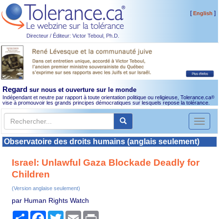
[
]
English
Directeur / Éditeur: Victor Teboul, Ph.D.
Regard
sur nous et ouverture sur le monde
Indépendant et neutre par rapport à toute orientation politique ou religieuse, Tolerance.ca
®
vise à promouvoir les grands principes démocratiques sur lesquels repose la tolérance.
Toggl
naviga
Observatoire des droits humains (anglais seulement)
Israel: Unlawful Gaza Blockade Deadly for
Children
(Version anglaise seulement)
par Human Rights Watch
Partager
Facebook
Twitter
Email
Print