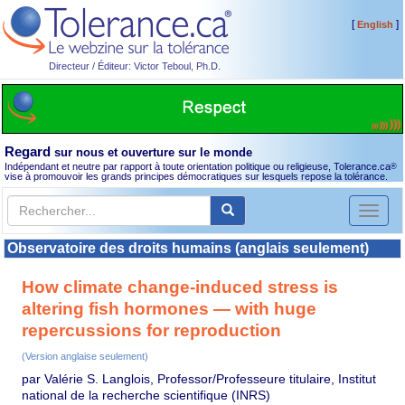
[
]
English
Directeur / Éditeur: Victor Teboul, Ph.D.
Regard
sur nous et ouverture sur le monde
Indépendant et neutre par rapport à toute orientation politique ou religieuse, Tolerance.ca
®
vise à promouvoir les grands principes démocratiques sur lesquels repose la tolérance.
Toggl
naviga
Observatoire des droits humains (anglais seulement)
How climate change-induced stress is
altering fish hormones — with huge
repercussions for reproduction
(Version anglaise seulement)
par Valérie S. Langlois, Professor/Professeure titulaire, Institut
national de la recherche scientifique (INRS)