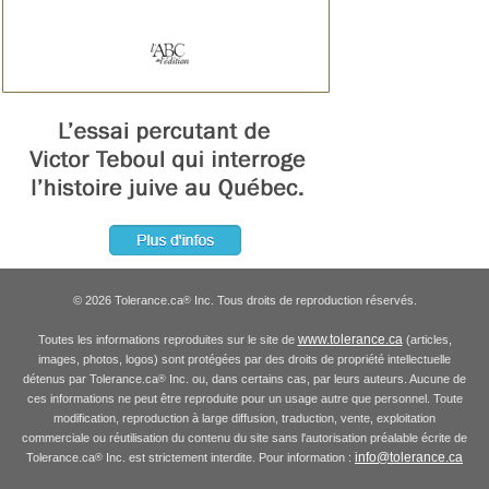
© 2026 Tolerance.ca
Inc. Tous droits de reproduction réservés.
®
www.tolerance.ca
Toutes les informations reproduites sur le site de
(articles,
images, photos, logos) sont protégées par des droits de propriété intellectuelle
détenus par Tolerance.ca
Inc. ou, dans certains cas, par leurs auteurs. Aucune de
®
ces informations ne peut être reproduite pour un usage autre que personnel. Toute
modification, reproduction à large diffusion, traduction, vente, exploitation
commerciale ou réutilisation du contenu du site sans l'autorisation préalable écrite de
info@tolerance.ca
Tolerance.ca
Inc. est strictement interdite. Pour information :
®