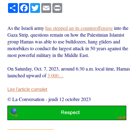
Partager
Facebook
Twitter
Email
Print
As the Israeli army
has stepped up its counteroffensive
into the
Gaza Strip, questions remain on how the Palestinian Islamist
group Hamas was able to use bulldozers, hang gliders and
motorbikes to conduct the largest attack in 50 years against the
most powerful military in the Middle East.
On Saturday, Oct. 7, 2023, around 6:30 a.m. local time, Hamas
launched upward of
3,000…
Lire l'article complet
© La Conversation
-
jeudi 12 octobre 2023