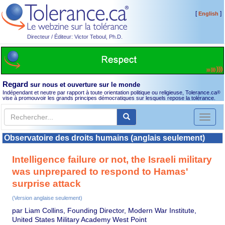
[
]
English
Directeur / Éditeur: Victor Teboul, Ph.D.
Regard
sur nous et ouverture sur le monde
Indépendant et neutre par rapport à toute orientation politique ou religieuse, Tolerance.ca
®
vise à promouvoir les grands principes démocratiques sur lesquels repose la tolérance.
Toggl
naviga
Observatoire des droits humains (anglais seulement)
Intelligence failure or not, the Israeli military
was unprepared to respond to Hamas'
surprise attack
(Version anglaise seulement)
par Liam Collins, Founding Director, Modern War Institute,
United States Military Academy West Point