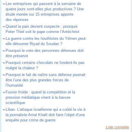
~
Les entreprises qui passent à la semaine de
quatre jours sont-elles plus productives ? Une
étude menée sur 15 entreprises apporte
des réponses
~
Quand la paix devient suspecte : pourquoi
Peter Thiel voit le pape comme l’Antéchrist
~
La guerre contre les houthistes du Yémen peut-
elle détourner Riyad du Soudan ?
~
Pourquoi le vote des personnes détenues doit
être préservé
~
Pourquoi certains chocolats ne fondent-ils pas
malgré la chaleur ?
~
Pourquoi le fait de naître sans défense pourrait
être l’une des plus grandes forces de
l’humanité
~
Fusion froide : quand la compétition et la
pression médiatique virent à la bavure
scientifique
~
Liban. L’attaque israélienne qui a coûté la vie à
la journaliste Amal Khalil doit faire l’objet d’une
enquête pour crime de guerre
Liste complète