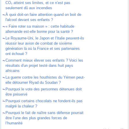
CO₂ atteint ses limites, et ce n’est pas
seulement dû aux incendies
~
À quoi doit-on faire attention quand on boit de
l'alcool devant ses enfants ?
~
« Faire roter sa maison » : cette habitude
allemande est-elle bonne pour la santé ?
~
Le Royaume-Uni, le Japon et l’Italie peuvent-ils
réussir leur avion de combat de sixième
génération là où la France et ses partenaires
ont échoué ?
~
Comment mieux élever ses enfants ? Voici les
résultats d'un projet testé dans huit pays
africains
~
La guerre contre les houthistes du Yémen peut-
elle détourner Riyad du Soudan ?
~
Pourquoi le vote des personnes détenues doit
être préservé
~
Pourquoi certains chocolats ne fondent-ils pas
malgré la chaleur ?
~
Pourquoi le fait de naître sans défense pourrait
être l’une des plus grandes forces de
l’humanité