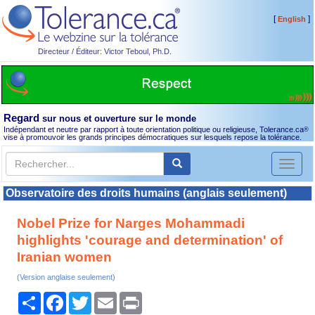
[
]
English
Directeur / Éditeur: Victor Teboul, Ph.D.
Regard
sur nous et ouverture sur le monde
Indépendant et neutre par rapport à toute orientation politique ou religieuse, Tolerance.ca
®
vise à promouvoir les grands principes démocratiques sur lesquels repose la tolérance.
Toggl
naviga
Observatoire des droits humains (anglais seulement)
Nobel Prize for Narges Mohammadi
highlights 'courage and determination' of
Iranian women
(Version anglaise seulement)
Partager
Facebook
Twitter
Email
Print