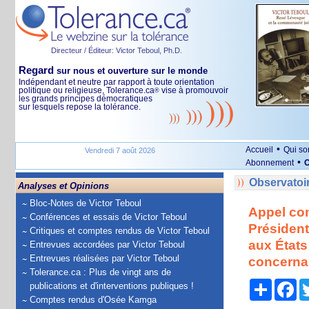
Directeur / Éditeur: Victor Teboul, Ph.D.
Regard
sur nous et ouverture sur le monde
Indépendant et neutre par rapport à toute orientation
politique ou religieuse, Tolerance.ca
vise à promouvoir
®
les grands principes démocratiques
sur lesquels repose la tolérance.
•
Accueil
Qui s
Vendredi 7 août 2026
•
Abonnement
O
Observatoi
Analyses et Opinions
Bloc-Notes de Victor Teboul
Appel con
Conférences et essais de Victor Teboul
Président
Critiques et comptes rendus de Victor Teboul
aux États
Entrevues accordées par Victor Teboul
Entrevues réalisées par Victor Teboul
concerna
Tolerance.ca : Plus de vingt ans de
Partage
Fa
publications et d'interventions publiques !
Comptes rendus d'Osée Kamga