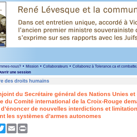
•
•
•
ommes-nous?
Mission
Collaborateurs
Collaborez à Tolerance.ca et combatte
uvrir une session
re des droits humains
joint du Secrétaire général des Nations Unies et 
e du Comité international de la Croix-Rouge de
 d’énoncer de nouvelles interdictions et limitatio
nt les systèmes d’armes autonomes
r
cebook
Twitter
Email
Print