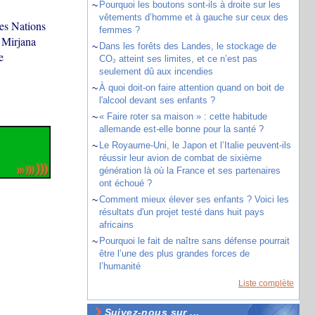
~
Pourquoi les boutons sont-ils à droite sur les
vêtements d’homme et à gauche sur ceux des
des Nations
femmes ?
 Mirjana
~
Dans les forêts des Landes, le stockage de
e
CO₂ atteint ses limites, et ce n’est pas
seulement dû aux incendies
~
À quoi doit-on faire attention quand on boit de
l'alcool devant ses enfants ?
~
« Faire roter sa maison » : cette habitude
allemande est-elle bonne pour la santé ?
~
Le Royaume-Uni, le Japon et l’Italie peuvent-ils
réussir leur avion de combat de sixième
génération là où la France et ses partenaires
ont échoué ?
~
Comment mieux élever ses enfants ? Voici les
résultats d'un projet testé dans huit pays
africains
~
Pourquoi le fait de naître sans défense pourrait
être l’une des plus grandes forces de
l’humanité
Liste complète
Suivez-nous sur ...