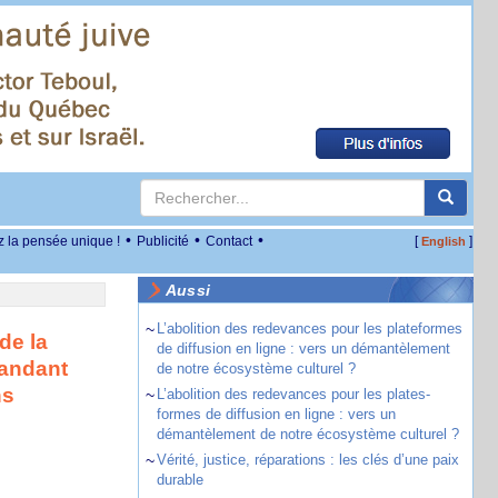
•
•
•
z la pensée unique !
Publicité
Contact
[
]
English
Aussi
~
L’abolition des redevances pour les plateformes
de la
de diffusion en ligne : vers un démantèlement
mandant
de notre écosystème culturel ?
ns
~
L’abolition des redevances pour les plates-
formes de diffusion en ligne : vers un
démantèlement de notre écosystème culturel ?
~
Vérité, justice, réparations : les clés d’une paix
durable