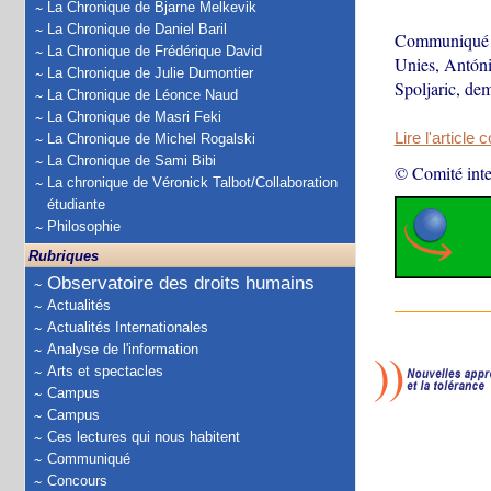
La Chronique de Bjarne Melkevik
La Chronique de Daniel Baril
Communiqué de
La Chronique de Frédérique David
Unies, Antóni
La Chronique de Julie Dumontier
Spoljaric, de
La Chronique de Léonce Naud
La Chronique de Masri Feki
Lire l'article 
La Chronique de Michel Rogalski
La Chronique de Sami Bibi
© Comité inte
La chronique de Véronick Talbot/Collaboration
étudiante
Philosophie
Rubriques
Observatoire des droits humains
Actualités
Actualités Internationales
Analyse de l'information
Arts et spectacles
Campus
Campus
Ces lectures qui nous habitent
Communiqué
Concours