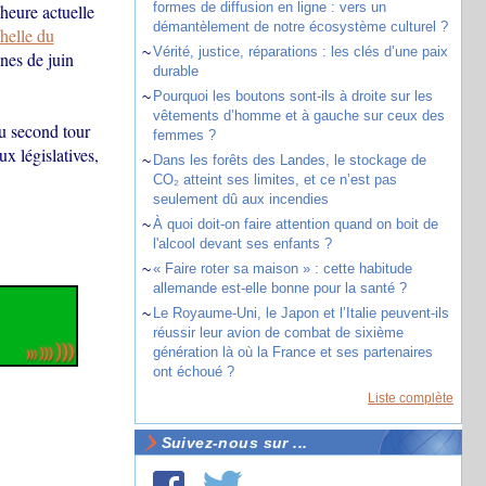
formes de diffusion en ligne : vers un
heure actuelle
démantèlement de notre écosystème culturel ?
helle du
~
Vérité, justice, réparations : les clés d’une paix
nnes de juin
durable
~
Pourquoi les boutons sont-ils à droite sur les
vêtements d’homme et à gauche sur ceux des
u second tour
femmes ?
x législatives,
~
Dans les forêts des Landes, le stockage de
CO₂ atteint ses limites, et ce n’est pas
seulement dû aux incendies
~
À quoi doit-on faire attention quand on boit de
l'alcool devant ses enfants ?
~
« Faire roter sa maison » : cette habitude
allemande est-elle bonne pour la santé ?
~
Le Royaume-Uni, le Japon et l’Italie peuvent-ils
réussir leur avion de combat de sixième
génération là où la France et ses partenaires
ont échoué ?
Liste complète
Suivez-nous sur ...