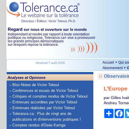
Directeur / Éditeur: Victor Teboul, Ph.D.
Regard
sur nous et ouverture sur le monde
Indépendant et neutre par rapport à toute orientation
politique ou religieuse, Tolerance.ca
vise à promouvoir
®
les grands principes démocratiques
sur lesquels repose la tolérance.
•
Accueil
Qui s
Vendredi 7 août 2026
•
Abonnement
O
Observatoi
Analyses et Opinions
Bloc-Notes de Victor Teboul
L’Europe 
Conférences et essais de Victor Teboul
Critiques et comptes rendus de Victor Teboul
par Gilles Iva
Entrevues accordées par Victor Teboul
Andreu Torner
Entrevues réalisées par Victor Teboul
Partage
Fa
Tolerance.ca : Plus de vingt ans de
publications et d'interventions publiques !
Comptes rendus d'Osée Kamga