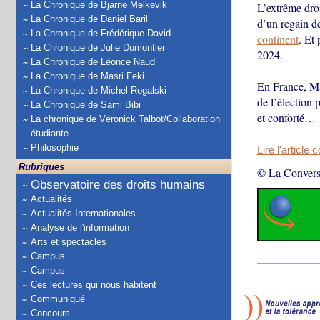
La Chronique de Bjarne Melkevik
L’extrême droi
La Chronique de Daniel Baril
d’un regain d
La Chronique de Frédérique David
continent
. Et 
La Chronique de Julie Dumontier
2024.
La Chronique de Léonce Naud
La Chronique de Masri Feki
En France, Ma
La Chronique de Michel Rogalski
de l’élection 
La Chronique de Sami Bibi
et conforté…
La chronique de Véronick Talbot/Collaboration
étudiante
Philosophie
Lire l'article 
Rubriques
© La Convers
Observatoire des droits humains
Actualités
Actualités Internationales
Analyse de l'information
Arts et spectacles
Campus
Campus
Ces lectures qui nous habitent
Communiqué
Concours