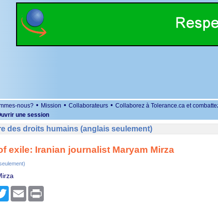
•
•
•
ommes-nous?
Mission
Collaborateurs
Collaborez à Tolerance.ca et combatte
uvrir une session
e des droits humains (anglais seulement)
of exile: Iranian journalist Maryam Mirza
 seulement)
irza
r
cebook
Twitter
Email
Print