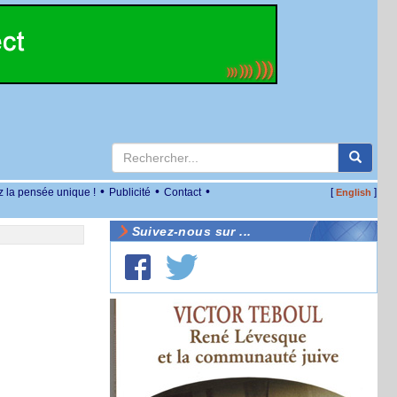
•
•
•
z la pensée unique !
Publicité
Contact
[
]
English
Suivez-nous sur ...