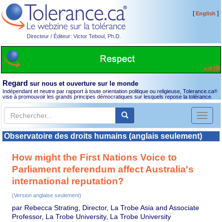
[
]
English
Directeur / Éditeur: Victor Teboul, Ph.D.
Regard
sur nous et ouverture sur le monde
Indépendant et neutre par rapport à toute orientation politique ou religieuse, Tolerance.ca
®
vise à promouvoir les grands principes démocratiques sur lesquels repose la tolérance.
Toggl
naviga
Observatoire des droits humains (anglais seulement)
How might the First Nations Voice to
Parliament referendum affect Australia's
international reputation?
(Version anglaise seulement)
par Rebecca Strating, Director, La Trobe Asia and Associate
Professor, La Trobe University, La Trobe University