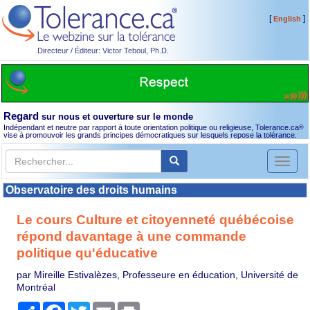
[
]
English
Directeur / Éditeur: Victor Teboul, Ph.D.
Regard
sur nous et ouverture sur le monde
Indépendant et neutre par rapport à toute orientation politique ou religieuse, Tolerance.ca
®
vise à promouvoir les grands principes démocratiques sur lesquels repose la tolérance.
Toggl
naviga
Observatoire des droits humains
Le cours Culture et citoyenneté québécoise
répond davantage à une commande
politique qu'éducative
par Mireille Estivalèzes, Professeure en éducation, Université de
Montréal
Partager
Facebook
Twitter
Email
Print