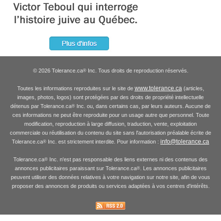
© 2026 Tolerance.ca
Inc. Tous droits de reproduction réservés.
®
www.tolerance.ca
Toutes les informations reproduites sur le site de
(articles,
images, photos, logos) sont protégées par des droits de propriété intellectuelle
détenus par Tolerance.ca
Inc. ou, dans certains cas, par leurs auteurs. Aucune de
®
ces informations ne peut être reproduite pour un usage autre que personnel. Toute
modification, reproduction à large diffusion, traduction, vente, exploitation
commerciale ou réutilisation du contenu du site sans l'autorisation préalable écrite de
info@tolerance.ca
Tolerance.ca
Inc. est strictement interdite. Pour information :
®
Tolerance.ca
Inc. n'est pas responsable des liens externes ni des contenus des
®
annonces publicitaires paraissant sur Tolerance.ca
. Les annonces publicitaires
®
peuvent utiliser des données relatives à votre navigation sur notre site, afin de vous
proposer des annonces de produits ou services adaptées à vos centres d'intérêts.