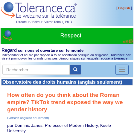
[
]
English
Directeur / Éditeur: Victor Teboul, Ph.D.
Regard
sur nous et ouverture sur le monde
Indépendant et neutre par rapport à toute orientation politique ou religieuse, Tolerance.ca
®
vise à promouvoir les grands principes démocratiques sur lesquels repose la tolérance.
Toggl
naviga
Observatoire des droits humains (anglais seulement)
How often do you think about the Roman
empire? TikTok trend exposed the way we
gender history
(Version anglaise seulement)
par Dominic Janes, Professor of Modern History, Keele
University