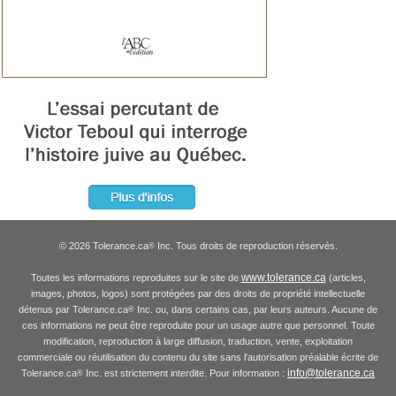
© 2026 Tolerance.ca
Inc. Tous droits de reproduction réservés.
®
www.tolerance.ca
Toutes les informations reproduites sur le site de
(articles,
images, photos, logos) sont protégées par des droits de propriété intellectuelle
détenus par Tolerance.ca
Inc. ou, dans certains cas, par leurs auteurs. Aucune de
®
ces informations ne peut être reproduite pour un usage autre que personnel. Toute
modification, reproduction à large diffusion, traduction, vente, exploitation
commerciale ou réutilisation du contenu du site sans l'autorisation préalable écrite de
info@tolerance.ca
Tolerance.ca
Inc. est strictement interdite. Pour information :
®