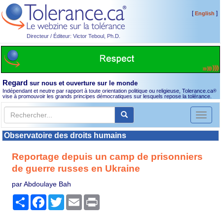
[
]
English
Directeur / Éditeur: Victor Teboul, Ph.D.
Regard
sur nous et ouverture sur le monde
Indépendant et neutre par rapport à toute orientation politique ou religieuse, Tolerance.ca
®
vise à promouvoir les grands principes démocratiques sur lesquels repose la tolérance.
Toggl
naviga
Observatoire des droits humains
Reportage depuis un camp de prisonniers
de guerre russes en Ukraine
par Abdoulaye Bah
Partager
Facebook
Twitter
Email
Print