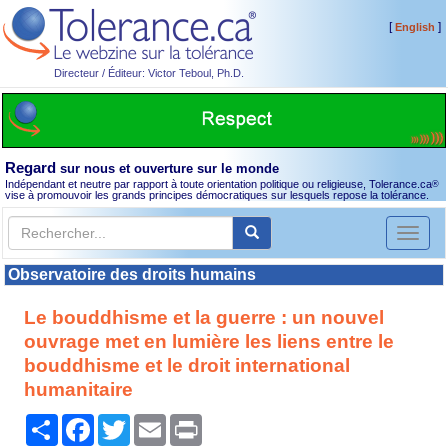
[
]
English
Directeur / Éditeur: Victor Teboul, Ph.D.
Regard
sur nous et ouverture sur le monde
Indépendant et neutre par rapport à toute orientation politique ou religieuse, Tolerance.ca
®
vise à promouvoir les grands principes démocratiques sur lesquels repose la tolérance.
Toggl
naviga
Observatoire des droits humains
Le bouddhisme et la guerre : un nouvel
ouvrage met en lumière les liens entre le
bouddhisme et le droit international
humanitaire
Partager
Facebook
Twitter
Email
Print