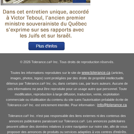
© 2026 Tolerance.ca
Inc. Tous droits de reproduction réservés.
®
www.tolerance.ca
Toutes les informations reproduites sur le site de
(articles,
images, photos, logos) sont protégées par des droits de propriété intellectuelle
détenus par Tolerance.ca
Inc. ou, dans certains cas, par leurs auteurs. Aucune de
®
ces informations ne peut être reproduite pour un usage autre que personnel. Toute
modification, reproduction à large diffusion, traduction, vente, exploitation
commerciale ou réutilisation du contenu du site sans l'autorisation préalable écrite de
info@tolerance.ca
Tolerance.ca
Inc. est strictement interdite. Pour information :
®
Tolerance.ca
Inc. n'est pas responsable des liens externes ni des contenus des
®
annonces publicitaires paraissant sur Tolerance.ca
. Les annonces publicitaires
®
peuvent utiliser des données relatives à votre navigation sur notre site, afin de vous
proposer des annonces de produits ou services adaptées à vos centres d'intérêts.