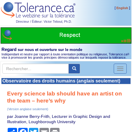
[
]
English
Directeur / Éditeur: Victor Teboul, Ph.D.
Regard
sur nous et ouverture sur le monde
Indépendant et neutre par rapport à toute orientation politique ou religieuse, Tolerance.ca
®
vise à promouvoir les grands principes démocratiques sur lesquels repose la tolérance.
Toggl
naviga
Observatoire des droits humains (anglais seulement)
Every science lab should have an artist on
the team – here’s why
(Version anglaise seulement)
par Joanne Berry-Frith, Lecturer in Graphic Design and
Illustration, Loughborough University
Partager
Facebook
Twitter
Email
Print