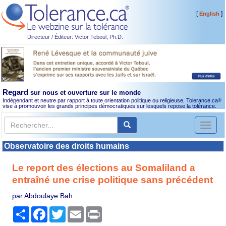
[
]
English
Directeur / Éditeur: Victor Teboul, Ph.D.
Regard
sur nous et ouverture sur le monde
Indépendant et neutre par rapport à toute orientation politique ou religieuse, Tolerance.ca
®
vise à promouvoir les grands principes démocratiques sur lesquels repose la tolérance.
Toggl
naviga
Observatoire des droits humains
Le report des élections au Somaliland a
entraîné une crise politique sans précédent
par Abdoulaye Bah
Partager
Facebook
Twitter
Email
Print