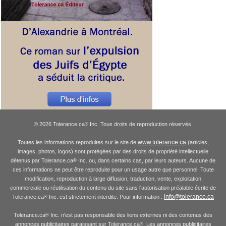
© 2026 Tolerance.ca
Inc. Tous droits de reproduction réservés.
®
www.tolerance.ca
Toutes les informations reproduites sur le site de
(articles,
images, photos, logos) sont protégées par des droits de propriété intellectuelle
détenus par Tolerance.ca
Inc. ou, dans certains cas, par leurs auteurs. Aucune de
®
ces informations ne peut être reproduite pour un usage autre que personnel. Toute
modification, reproduction à large diffusion, traduction, vente, exploitation
commerciale ou réutilisation du contenu du site sans l'autorisation préalable écrite de
info@tolerance.ca
Tolerance.ca
Inc. est strictement interdite. Pour information :
®
Tolerance.ca
Inc. n'est pas responsable des liens externes ni des contenus des
®
annonces publicitaires paraissant sur Tolerance.ca
. Les annonces publicitaires
®