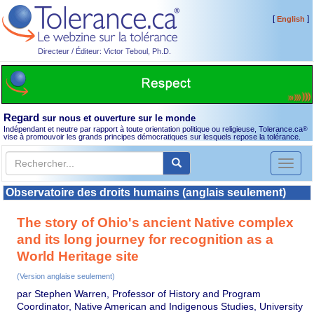
[
]
English
Directeur / Éditeur: Victor Teboul, Ph.D.
Regard
sur nous et ouverture sur le monde
Indépendant et neutre par rapport à toute orientation politique ou religieuse, Tolerance.ca
®
vise à promouvoir les grands principes démocratiques sur lesquels repose la tolérance.
Toggl
naviga
Observatoire des droits humains (anglais seulement)
The story of Ohio's ancient Native complex
and its long journey for recognition as a
World Heritage site
(Version anglaise seulement)
par Stephen Warren, Professor of History and Program
Coordinator, Native American and Indigenous Studies, University