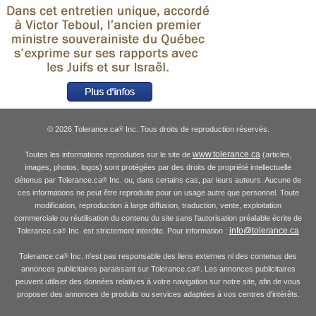
© 2026 Tolerance.ca
Inc. Tous droits de reproduction réservés.
®
www.tolerance.ca
Toutes les informations reproduites sur le site de
(articles,
images, photos, logos) sont protégées par des droits de propriété intellectuelle
détenus par Tolerance.ca
Inc. ou, dans certains cas, par leurs auteurs. Aucune de
®
ces informations ne peut être reproduite pour un usage autre que personnel. Toute
modification, reproduction à large diffusion, traduction, vente, exploitation
commerciale ou réutilisation du contenu du site sans l'autorisation préalable écrite de
info@tolerance.ca
Tolerance.ca
Inc. est strictement interdite. Pour information :
®
Tolerance.ca
Inc. n'est pas responsable des liens externes ni des contenus des
®
annonces publicitaires paraissant sur Tolerance.ca
. Les annonces publicitaires
®
peuvent utiliser des données relatives à votre navigation sur notre site, afin de vous
proposer des annonces de produits ou services adaptées à vos centres d'intérêts.