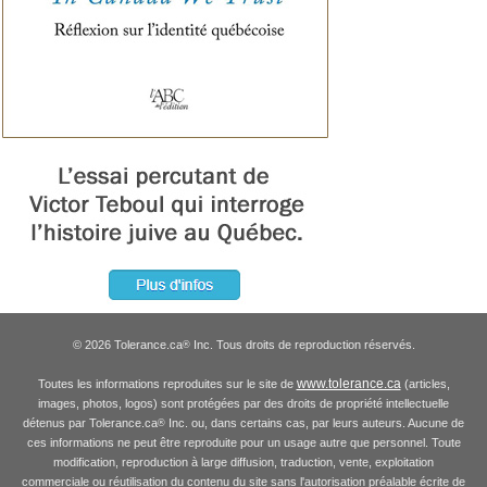
© 2026 Tolerance.ca
Inc. Tous droits de reproduction réservés.
®
www.tolerance.ca
Toutes les informations reproduites sur le site de
(articles,
images, photos, logos) sont protégées par des droits de propriété intellectuelle
détenus par Tolerance.ca
Inc. ou, dans certains cas, par leurs auteurs. Aucune de
®
ces informations ne peut être reproduite pour un usage autre que personnel. Toute
modification, reproduction à large diffusion, traduction, vente, exploitation
commerciale ou réutilisation du contenu du site sans l'autorisation préalable écrite de