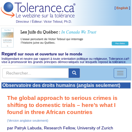
[
]
English
Directeur / Éditeur: Victor Teboul, Ph.D.
Regard
sur nous et ouverture sur le monde
Indépendant et neutre par rapport à toute orientation politique ou religieuse, Tolerance.ca
®
vise à promouvoir les grands principes démocratiques sur lesquels repose la tolérance.
Toggl
naviga
Observatoire des droits humains (anglais seulement)
The global approach to serious crimes is
shifting to domestic trials – here’s what I
found in three African countries
(Version anglaise seulement)
par Patryk Labuda, Research Fellow, University of Zurich