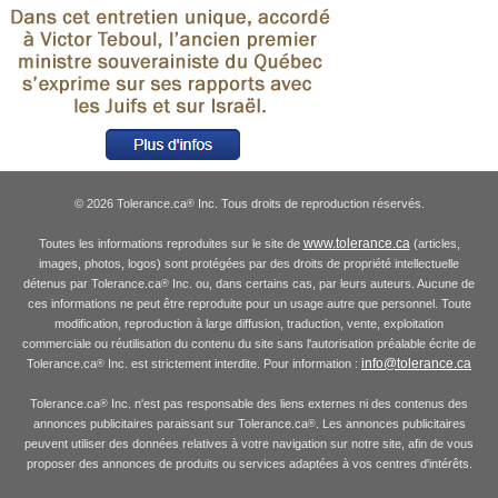
© 2026 Tolerance.ca
Inc. Tous droits de reproduction réservés.
®
www.tolerance.ca
Toutes les informations reproduites sur le site de
(articles,
images, photos, logos) sont protégées par des droits de propriété intellectuelle
détenus par Tolerance.ca
Inc. ou, dans certains cas, par leurs auteurs. Aucune de
®
ces informations ne peut être reproduite pour un usage autre que personnel. Toute
modification, reproduction à large diffusion, traduction, vente, exploitation
commerciale ou réutilisation du contenu du site sans l'autorisation préalable écrite de
info@tolerance.ca
Tolerance.ca
Inc. est strictement interdite. Pour information :
®
Tolerance.ca
Inc. n'est pas responsable des liens externes ni des contenus des
®
annonces publicitaires paraissant sur Tolerance.ca
. Les annonces publicitaires
®
peuvent utiliser des données relatives à votre navigation sur notre site, afin de vous
proposer des annonces de produits ou services adaptées à vos centres d'intérêts.