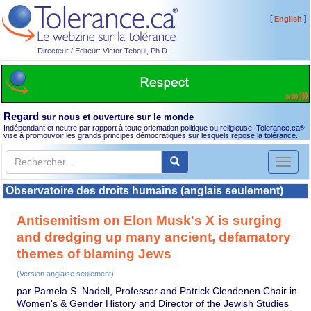
[
]
English
Directeur / Éditeur: Victor Teboul, Ph.D.
Regard
sur nous et ouverture sur le monde
Indépendant et neutre par rapport à toute orientation politique ou religieuse, Tolerance.ca
®
vise à promouvoir les grands principes démocratiques sur lesquels repose la tolérance.
Toggl
naviga
Observatoire des droits humains (anglais seulement)
Antisemitism on Elon Musk's X is surging
and dredging up many ancient, defamatory
themes of blaming Jews
(Version anglaise seulement)
par Pamela S. Nadell, Professor and Patrick Clendenen Chair in
Women's & Gender History and Director of the Jewish Studies