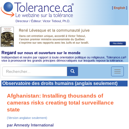
[
]
English
Directeur / Éditeur: Victor Teboul, Ph.D.
Regard
sur nous et ouverture sur le monde
Indépendant et neutre par rapport à toute orientation politique ou religieuse, Tolerance.ca
®
vise à promouvoir les grands principes démocratiques sur lesquels repose la tolérance.
Toggl
naviga
Observatoire des droits humains (anglais seulement)
Afghanistan: Installing thousands of
cameras risks creating total surveillance
state
(Version anglaise seulement)
par Amnesty International