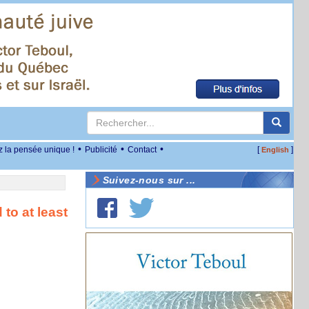
•
•
•
z la pensée unique !
Publicité
Contact
[
]
English
Suivez-nous sur ...
to at least