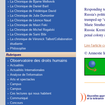
La Chronique de Bjarne Melkevik
La Chronique de Daniel Baril
Responding to
La Chronique de Frédérique David
Russia’s poli
La Chronique de Julie Dumontier
trumped-up “ex
La Chronique de Léonce Naud
Marie Struthe
La Chronique de Masri Feki
Russia: Kremli
La Chronique de Michel Rogalski
penal colony 
La Chronique de Sami Bibi
La chronique de Véronick Talbot/Collaboration
étudiante
Lire l'article 
Philosophie
© Amnestie In
Rubriques
Observatoire des droits humains
Actualités
Actualités Internationales
Analyse de l'information
Arts et spectacles
Campus
Campus
Ces lectures qui nous habitent
Communiqué
Concours