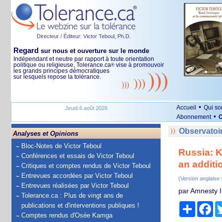
Directeur / Éditeur: Victor Teboul, Ph.D.
Regard
sur nous et ouverture sur le monde
Indépendant et neutre par rapport à toute orientation
politique ou religieuse, Tolerance.ca
vise à promouvoir
®
les grands principes démocratiques
sur lesquels repose la tolérance.
•
Accueil
Qui s
Jeudi 6 août 2026
•
Abonnement
O
Observatoir
Analyses et Opinions
Bloc-Notes de Victor Teboul
Russia: K
Conférences et essais de Victor Teboul
an additi
Critiques et comptes rendus de Victor Teboul
Entrevues accordées par Victor Teboul
(Version anglaise
Entrevues réalisées par Victor Teboul
par Amnesty I
Tolerance.ca : Plus de vingt ans de
Partage
Fa
publications et d'interventions publiques !
Comptes rendus d'Osée Kamga