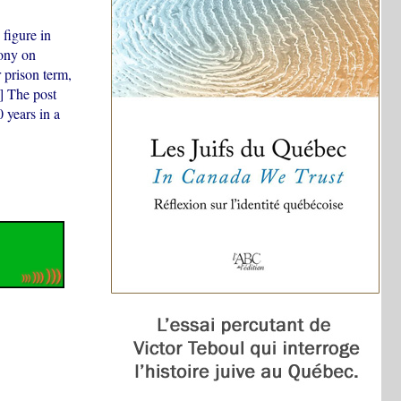
figure in
lony on
 prison term,
] The post
 years in a