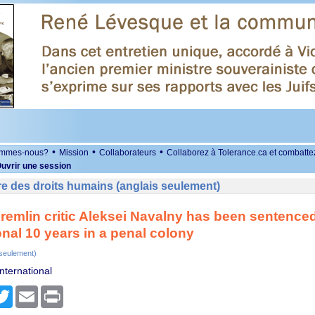
•
•
•
ommes-nous?
Mission
Collaborateurs
Collaborez à Tolerance.ca et combatte
uvrir une session
e des droits humains (anglais seulement)
remlin critic Aleksei Navalny has been sentenced 
onal 10 years in a penal colony
 seulement)
nternational
r
cebook
Twitter
Email
Print