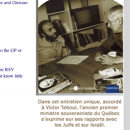
r and Clinician
to the GP or
 one RSV
r know little