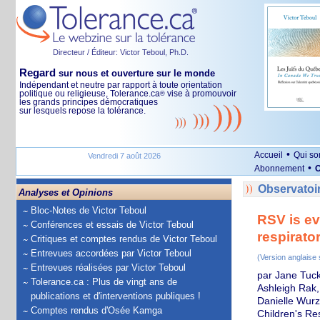
Directeur / Éditeur: Victor Teboul, Ph.D.
Regard
sur nous et ouverture sur le monde
Indépendant et neutre par rapport à toute orientation
politique ou religieuse, Tolerance.ca
vise à promouvoir
®
les grands principes démocratiques
sur lesquels repose la tolérance.
•
Accueil
Qui s
Vendredi 7 août 2026
•
Abonnement
O
Observatoir
Analyses et Opinions
Bloc-Notes de Victor Teboul
RSV is ev
Conférences et essais de Victor Teboul
respirato
Critiques et comptes rendus de Victor Teboul
Entrevues accordées par Victor Teboul
(Version anglaise
Entrevues réalisées par Victor Teboul
par Jane Tuck
Tolerance.ca : Plus de vingt ans de
Ashleigh Rak,
publications et d'interventions publiques !
Danielle Wurz
Comptes rendus d'Osée Kamga
Children's Res