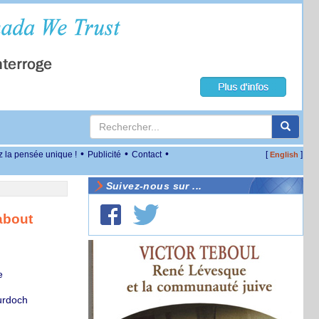
•
•
•
z la pensée unique !
Publicité
Contact
[
]
English
Suivez-nous sur ...
about
e
urdoch