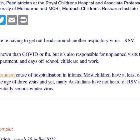
n, Paediatrician at the Royal Childrens Hospital and Associate Professo
iversity of Melbourne and MCRI, Murdoch Children's Research Institute
r
cebook
Twitter
Email
Print
we’re having to get our heads around another respiratory virus – RSV.
 known than COVID or flu, but it’s also responsible for unplanned visits 
artment, and days off school, childcare and work.
common
cause of hospitalisation in infants. Most children have at least
he age of three years and yet, many Australians have not heard of RSV o
entially serious winter virus.
complet
ation
-
mardi 25 juillet 2023