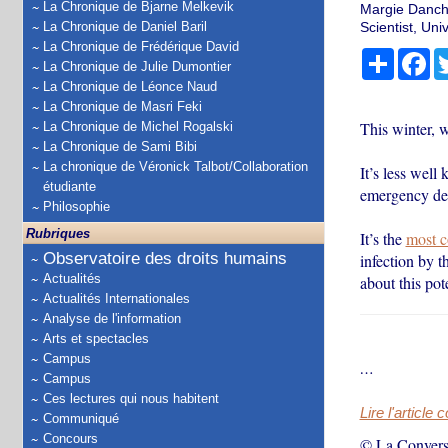
La Chronique de Bjarne Melkevik
Margie Danchi
La Chronique de Daniel Baril
Scientist, Un
La Chronique de Frédérique David
Partage
Fa
La Chronique de Julie Dumontier
La Chronique de Léonce Naud
La Chronique de Masri Feki
This winter, 
La Chronique de Michel Rogalski
La Chronique de Sami Bibi
La chronique de Véronick Talbot/Collaboration
It’s less well
étudiante
emergency dep
Philosophie
Rubriques
It’s the
most 
Observatoire des droits humains
infection by t
Actualités
about this pot
Actualités Internationales
Analyse de l'information
Arts et spectacles
Campus
…
Campus
Ces lectures qui nous habitent
Lire l'article 
Communiqué
Concours
© La Convers