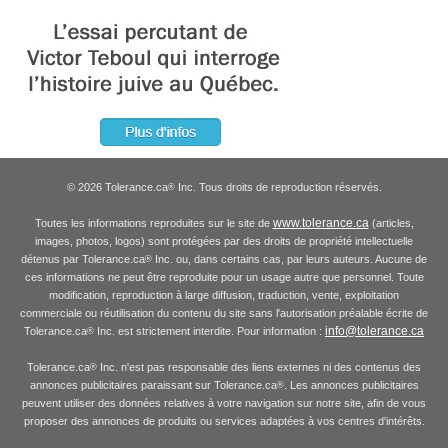
© 2026 Tolerance.ca
Inc. Tous droits de reproduction réservés.
®
www.tolerance.ca
Toutes les informations reproduites sur le site de
(articles,
images, photos, logos) sont protégées par des droits de propriété intellectuelle
détenus par Tolerance.ca
Inc. ou, dans certains cas, par leurs auteurs. Aucune de
®
ces informations ne peut être reproduite pour un usage autre que personnel. Toute
modification, reproduction à large diffusion, traduction, vente, exploitation
commerciale ou réutilisation du contenu du site sans l'autorisation préalable écrite de
info@tolerance.ca
Tolerance.ca
Inc. est strictement interdite. Pour information :
®
Tolerance.ca
Inc. n'est pas responsable des liens externes ni des contenus des
®
annonces publicitaires paraissant sur Tolerance.ca
. Les annonces publicitaires
®
peuvent utiliser des données relatives à votre navigation sur notre site, afin de vous
proposer des annonces de produits ou services adaptées à vos centres d'intérêts.