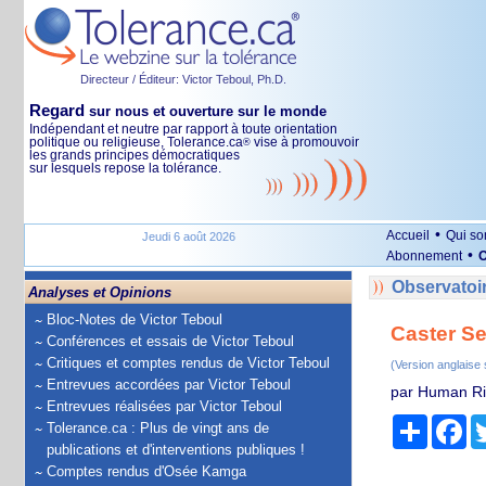
Directeur / Éditeur: Victor Teboul, Ph.D.
Regard
sur nous et ouverture sur le monde
Indépendant et neutre par rapport à toute orientation
politique ou religieuse, Tolerance.ca
vise à promouvoir
®
les grands principes démocratiques
sur lesquels repose la tolérance.
•
Accueil
Qui s
Jeudi 6 août 2026
•
Abonnement
O
Observatoir
Analyses et Opinions
Bloc-Notes de Victor Teboul
Caster S
Conférences et essais de Victor Teboul
Critiques et comptes rendus de Victor Teboul
(Version anglaise
Entrevues accordées par Victor Teboul
par Human Ri
Entrevues réalisées par Victor Teboul
Partage
Fa
Tolerance.ca : Plus de vingt ans de
publications et d'interventions publiques !
Comptes rendus d'Osée Kamga