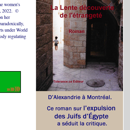
the women's
0, 2022. ©
n her
aradoxically,
rts under World
body regulating