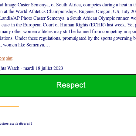
nd Image Caster Semenya, of South Africa, competes during a heat in 
n at the World Athletics Championships, Eugene, Oregon, US, July 2
Landis/AP Photo Caster Semenya, a South African Olympic runner, wo
n case in the European Court of Human Rights (ECHR) last week. Yet p
any other women athletes may still be banned from competing in spo
ulations. Under these regulations, promulgated by the sports governing 
eld, women like Semenya,…
complet
hts Watch
-
mardi 18 juillet 2023