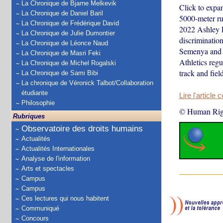
La Chronique de Bjarne Melkevik
Click to expa
La Chronique de Daniel Baril
5000-meter ru
La Chronique de Frédérique David
2022 Ashley 
La Chronique de Julie Dumontier
discriminatio
La Chronique de Léonce Naud
Semenya and m
La Chronique de Masri Feki
Athletics reg
La Chronique de Michel Rogalski
track and fi
La Chronique de Sami Bibi
La chronique de Véronick Talbot/Collaboration
étudiante
Lire l'article 
Philosophie
© Human Rig
Rubriques
Observatoire des droits humains
Actualités
Actualités Internationales
Analyse de l'information
Arts et spectacles
Campus
Campus
Ces lectures qui nous habitent
Communiqué
Concours