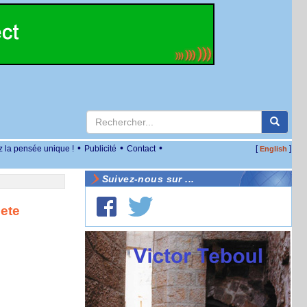
•
•
•
z la pensée unique !
Publicité
Contact
[
]
English
Suivez-nous sur ...
ete