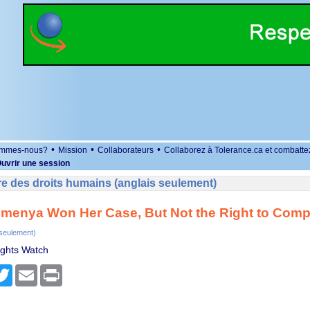
•
•
•
ommes-nous?
Mission
Collaborateurs
Collaborez à Tolerance.ca et combatte
uvrir une session
e des droits humains (anglais seulement)
emenya Won Her Case, But Not the Right to Comp
 seulement)
ghts Watch
r
cebook
Twitter
Email
Print