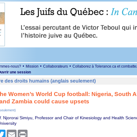
•
•
•
ommes-nous?
Mission
Collaborateurs
Collaborez à Tolerance.ca et combatte
uvrir une session
e des droits humains (anglais seulement)
 the Women’s World Cup football: Nigeria, South Af
and Zambia could cause upsets
 seulement)
W. Njororai Simiyu, Professor and Chair of Kinesiology and Health Scien
niversity
r
cebook
Twitter
Email
Print