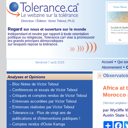
Directeur / Éditeur: Victor Teboul, Ph.D.
Regard
sur nous et ouverture sur le monde
Indépendant et neutre par rapport à toute orientation
politique ou religieuse, Tolerance.ca
vise à promouvoir
®
les grands principes démocratiques
sur lesquels repose la tolérance.
•
Accueil
Qui s
Vendredi 7 août 2026
•
Abonnement
O
Observatoir
Analyses et Opinions
Bloc-Notes de Victor Teboul
Africa at
Conférences et essais de Victor Teboul
Morocco 
Critiques et comptes rendus de Victor Teboul
Entrevues accordées par Victor Teboul
(Version anglaise
Entrevues réalisées par Victor Teboul
par Wycliffe 
Tolerance.ca : Plus de vingt ans de
Austin State U
publications et d'interventions publiques !
Partage
Fa
Comptes rendus d'Osée Kamga