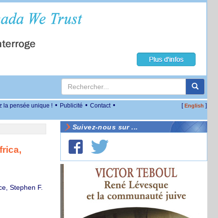
•
•
•
z la pensée unique !
Publicité
Contact
[
]
English
Suivez-nous sur ...
rica,
ce, Stephen F.