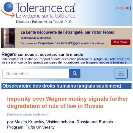
[
]
English
Directeur / Éditeur: Victor Teboul, Ph.D.
Regard
sur nous et ouverture sur le monde
Indépendant et neutre par rapport à toute orientation politique ou religieuse, Tolerance.ca
®
vise à promouvoir les grands principes démocratiques sur lesquels repose la tolérance.
Toggl
naviga
Observatoire des droits humains (anglais seulement)
Impunity over Wagner mutiny signals further
degradation of rule of law in Russia
(Version anglaise seulement)
par Maxim Krupskiy, Visiting scholar, Russia and Eurasia
Program, Tufts University