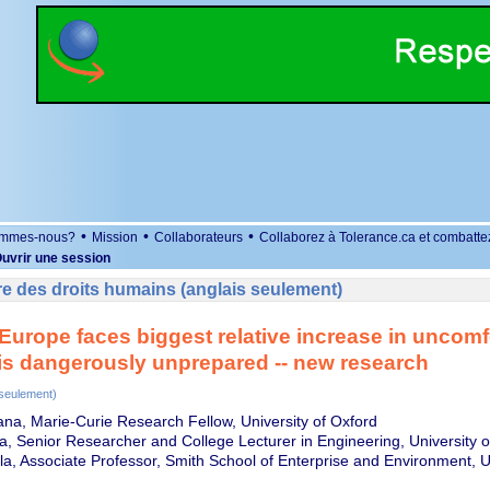
•
•
•
ommes-nous?
Mission
Collaborateurs
Collaborez à Tolerance.ca et combatte
uvrir une session
e des droits humains (anglais seulement)
Europe faces biggest relative increase in uncomf
is dangerously unprepared -- new research
 seulement)
ana, Marie-Curie Research Fellow, University of Oxford
a, Senior Researcher and College Lecturer in Engineering, University o
a, Associate Professor, Smith School of Enterprise and Environment, Un