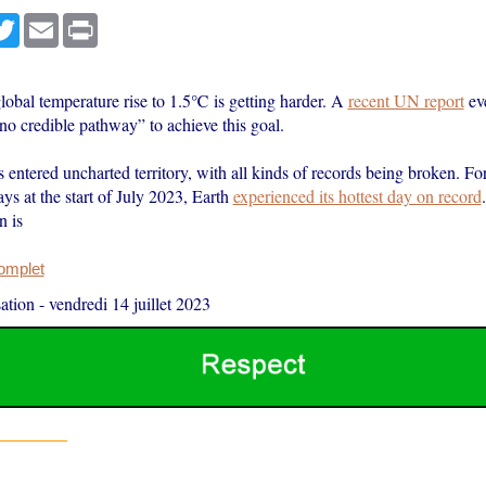
r
cebook
Twitter
Email
Print
lobal temperature rise to 1.5℃ is getting harder. A
recent UN report
eve
no credible pathway” to achieve this goal.
 entered uncharted territory, with all kinds of records being broken. For
ys at the start of July 2023, Earth
experienced its hottest day on record
n is
complet
ation
-
vendredi 14 juillet 2023