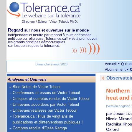
Directeur / Éditeur: Victor Teboul, Ph.D.
Regard
sur nous et ouverture sur le monde
Indépendant et neutre par rapport à toute orientation
politique ou religieuse, Tolerance.ca
vise à promouvoir
®
les grands principes démocratiques
sur lesquels repose la tolérance.
•
Accueil
Qui s
Dimanche 9 août 2026
•
Abonnement
O
Observatoir
Analyses et Opinions
Bloc-Notes de Victor Teboul
Northern 
Conférences et essais de Victor Teboul
heat and 
Critiques et comptes rendus de Victor Teboul
Entrevues accordées par Victor Teboul
(Version anglaise
Entrevues réalisées par Victor Teboul
par Jesus Liz
Tolerance.ca : Plus de vingt ans de
Nicole Mirand
publications et d'interventions publiques !
Radhika Khosl
Comptes rendus d'Osée Kamga
Oxford