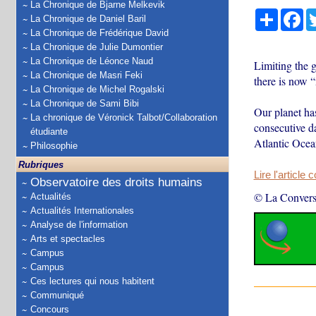
La Chronique de Bjarne Melkevik
Partage
Fa
La Chronique de Daniel Baril
La Chronique de Frédérique David
La Chronique de Julie Dumontier
La Chronique de Léonce Naud
Limiting the g
La Chronique de Masri Feki
there is now “
La Chronique de Michel Rogalski
La Chronique de Sami Bibi
Our planet has
La chronique de Véronick Talbot/Collaboration
consecutive da
étudiante
Atlantic Ocea
Philosophie
Rubriques
Lire l'article 
Observatoire des droits humains
© La Convers
Actualités
Actualités Internationales
Analyse de l'information
Arts et spectacles
Campus
Campus
Ces lectures qui nous habitent
Communiqué
Concours