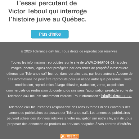
© 2026 Tolerance.ca
Inc. Tous droits de reproduction réservés.
®
www.tolerance.ca
Toutes les informations reproduites sur le site de
(articles,
images, photos, logos) sont protégées par des droits de propriété intellectuelle
détenus par Tolerance.ca
Inc. ou, dans certains cas, par leurs auteurs. Aucune de
®
ces informations ne peut être reproduite pour un usage autre que personnel. Toute
modification, reproduction à large diffusion, traduction, vente, exploitation
commerciale ou réutilisation du contenu du site sans l'autorisation préalable écrite de
info@tolerance.ca
Tolerance.ca
Inc. est strictement interdite. Pour information :
®
Tolerance.ca
Inc. n'est pas responsable des liens externes ni des contenus des
®
annonces publicitaires paraissant sur Tolerance.ca
. Les annonces publicitaires
®
peuvent utiliser des données relatives à votre navigation sur notre site, afin de vous
proposer des annonces de produits ou services adaptées à vos centres d'intérêts.