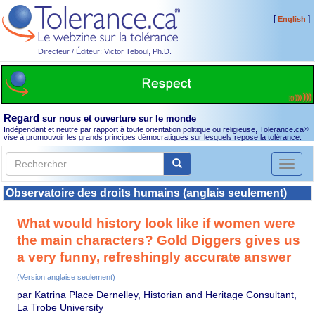
[
]
English
Directeur / Éditeur: Victor Teboul, Ph.D.
Regard
sur nous et ouverture sur le monde
Indépendant et neutre par rapport à toute orientation politique ou religieuse, Tolerance.ca
®
vise à promouvoir les grands principes démocratiques sur lesquels repose la tolérance.
Toggl
naviga
Observatoire des droits humains (anglais seulement)
What would history look like if women were
the main characters? Gold Diggers gives us
a very funny, refreshingly accurate answer
(Version anglaise seulement)
par Katrina Place Dernelley, Historian and Heritage Consultant,
La Trobe University