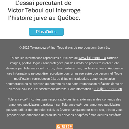
© 2026 Tolerance.ca
Inc. Tous droits de reproduction réservés.
®
www.tolerance.ca
Toutes les informations reproduites sur le site de
(articles,
images, photos, logos) sont protégées par des droits de propriété intellectuelle
détenus par Tolerance.ca
Inc. ou, dans certains cas, par leurs auteurs. Aucune de
®
ces informations ne peut être reproduite pour un usage autre que personnel. Toute
modification, reproduction à large diffusion, traduction, vente, exploitation
commerciale ou réutilisation du contenu du site sans l'autorisation préalable écrite de
info@tolerance.ca
Tolerance.ca
Inc. est strictement interdite. Pour information :
®
Tolerance.ca
Inc. n'est pas responsable des liens externes ni des contenus des
®
annonces publicitaires paraissant sur Tolerance.ca
. Les annonces publicitaires
®
peuvent utiliser des données relatives à votre navigation sur notre site, afin de vous
proposer des annonces de produits ou services adaptées à vos centres d'intérêts.