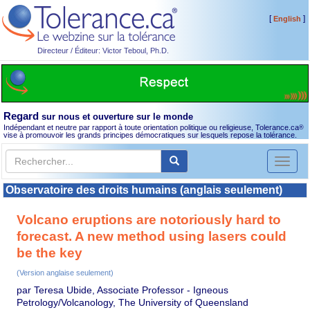
[
]
English
Directeur / Éditeur: Victor Teboul, Ph.D.
Regard
sur nous et ouverture sur le monde
Indépendant et neutre par rapport à toute orientation politique ou religieuse, Tolerance.ca
®
vise à promouvoir les grands principes démocratiques sur lesquels repose la tolérance.
Toggl
naviga
Observatoire des droits humains (anglais seulement)
Volcano eruptions are notoriously hard to
forecast. A new method using lasers could
be the key
(Version anglaise seulement)
par Teresa Ubide, Associate Professor - Igneous
Petrology/Volcanology, The University of Queensland