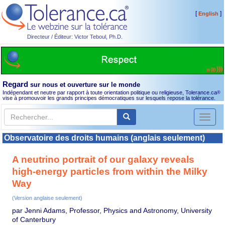
[
]
English
Directeur / Éditeur: Victor Teboul, Ph.D.
Regard
sur nous et ouverture sur le monde
Indépendant et neutre par rapport à toute orientation politique ou religieuse, Tolerance.ca
®
vise à promouvoir les grands principes démocratiques sur lesquels repose la tolérance.
Toggl
naviga
Observatoire des droits humains (anglais seulement)
A neutrino portrait of our galaxy reveals
high-energy particles from within the Milky
Way
(Version anglaise seulement)
par Jenni Adams, Professor, Physics and Astronomy, University
of Canterbury