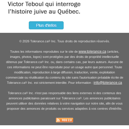
© 2026 Tolerance.ca
Inc. Tous droits de reproduction réservés.
®
www.tolerance.ca
Toutes les informations reproduites sur le site de
(articles,
images, photos, logos) sont protégées par des droits de propriété intellectuelle
détenus par Tolerance.ca
Inc. ou, dans certains cas, par leurs auteurs. Aucune de
®
ces informations ne peut être reproduite pour un usage autre que personnel. Toute
modification, reproduction à large diffusion, traduction, vente, exploitation
commerciale ou réutilisation du contenu du site sans l'autorisation préalable écrite de
info@tolerance.ca
Tolerance.ca
Inc. est strictement interdite. Pour information :
®
Tolerance.ca
Inc. n'est pas responsable des liens externes ni des contenus des
®
annonces publicitaires paraissant sur Tolerance.ca
. Les annonces publicitaires
®
peuvent utiliser des données relatives à votre navigation sur notre site, afin de vous
proposer des annonces de produits ou services adaptées à vos centres d'intérêts.