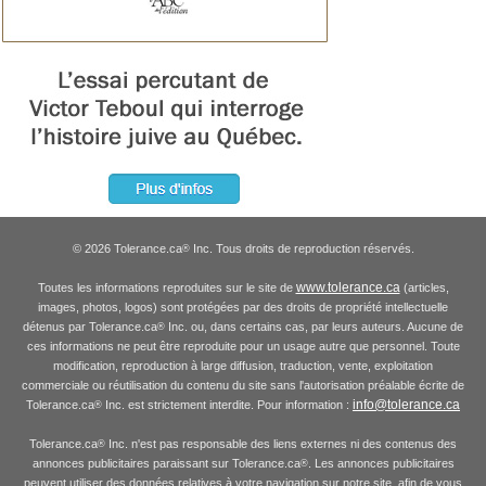
© 2026 Tolerance.ca
Inc. Tous droits de reproduction réservés.
®
www.tolerance.ca
Toutes les informations reproduites sur le site de
(articles,
images, photos, logos) sont protégées par des droits de propriété intellectuelle
détenus par Tolerance.ca
Inc. ou, dans certains cas, par leurs auteurs. Aucune de
®
ces informations ne peut être reproduite pour un usage autre que personnel. Toute
modification, reproduction à large diffusion, traduction, vente, exploitation
commerciale ou réutilisation du contenu du site sans l'autorisation préalable écrite de
info@tolerance.ca
Tolerance.ca
Inc. est strictement interdite. Pour information :
®
Tolerance.ca
Inc. n'est pas responsable des liens externes ni des contenus des
®
annonces publicitaires paraissant sur Tolerance.ca
. Les annonces publicitaires
®
peuvent utiliser des données relatives à votre navigation sur notre site, afin de vous