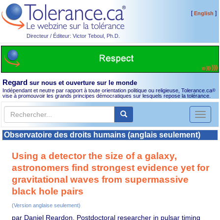
[
]
English
Directeur / Éditeur: Victor Teboul, Ph.D.
Regard
sur nous et ouverture sur le monde
Indépendant et neutre par rapport à toute orientation politique ou religieuse, Tolerance.ca
®
vise à promouvoir les grands principes démocratiques sur lesquels repose la tolérance.
Toggl
naviga
Observatoire des droits humains (anglais seulement)
Using a detector the size of a galaxy,
astronomers find strongest evidence yet for
gravitational waves from supermassive
black hole pairs
(Version anglaise seulement)
par Daniel Reardon, Postdoctoral researcher in pulsar timing