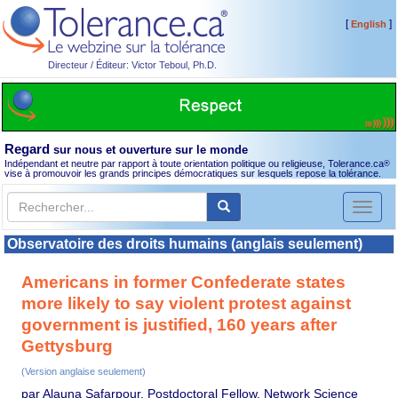
[
]
English
Directeur / Éditeur: Victor Teboul, Ph.D.
Regard
sur nous et ouverture sur le monde
Indépendant et neutre par rapport à toute orientation politique ou religieuse, Tolerance.ca
®
vise à promouvoir les grands principes démocratiques sur lesquels repose la tolérance.
Toggl
naviga
Observatoire des droits humains (anglais seulement)
Americans in former Confederate states
more likely to say violent protest against
government is justified, 160 years after
Gettysburg
(Version anglaise seulement)
par Alauna Safarpour, Postdoctoral Fellow, Network Science