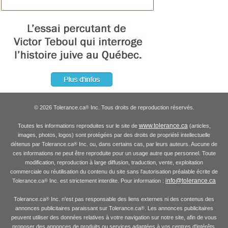
© 2026 Tolerance.ca
Inc. Tous droits de reproduction réservés.
®
www.tolerance.ca
Toutes les informations reproduites sur le site de
(articles,
images, photos, logos) sont protégées par des droits de propriété intellectuelle
détenus par Tolerance.ca
Inc. ou, dans certains cas, par leurs auteurs. Aucune de
®
ces informations ne peut être reproduite pour un usage autre que personnel. Toute
modification, reproduction à large diffusion, traduction, vente, exploitation
commerciale ou réutilisation du contenu du site sans l'autorisation préalable écrite de
info@tolerance.ca
Tolerance.ca
Inc. est strictement interdite. Pour information :
®
Tolerance.ca
Inc. n'est pas responsable des liens externes ni des contenus des
®
annonces publicitaires paraissant sur Tolerance.ca
. Les annonces publicitaires
®
peuvent utiliser des données relatives à votre navigation sur notre site, afin de vous
proposer des annonces de produits ou services adaptées à vos centres d'intérêts.